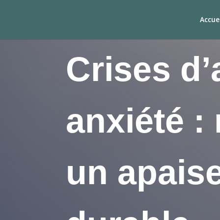
Accuei
Crises d’
anxiété :
un apais