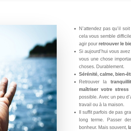
N’attendez pas qu’il soi
cela vous semble difficil
agir pour
retrouver le bi
Si aujourd’hui vous avez 
vous une chose importa
choses. Durablement.
Sérénité, calme, bien-ê
Retrouver la
tranquill
maîtriser votre stress
possible.
Avec un peu d’a
travail ou à la maison.
Il suffit parfois de pas g
long terme. Passer de
bonheur.
Mais souvent,
l