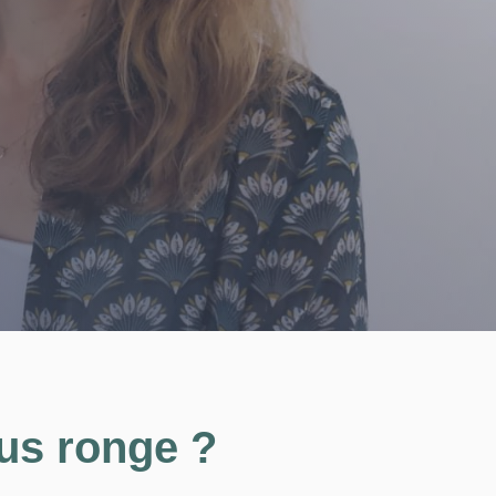
ous ronge
?