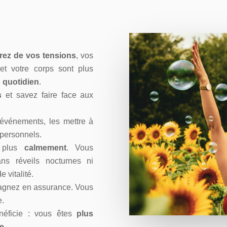
rez de vos tensions
, vos
et votre corps sont plus
u quotidien
.
s
et savez faire face aux
événements, les mettre à
 personnels.
, plus
calmement
.
Vous
ns réveils nocturnes ni
 vitalité.
agnez en assurance.
Vous
e.
néficie : vous êtes
plus
.e
.